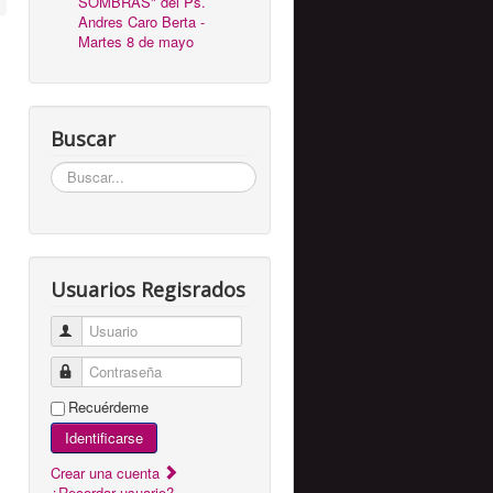
SOMBRAS" del Ps.
Andres Caro Berta -
Martes 8 de mayo
Buscar
Buscar...
Usuarios Regisrados
Usuario
Contraseña
Recuérdeme
Identificarse
Crear una cuenta
¿Recordar usuario?