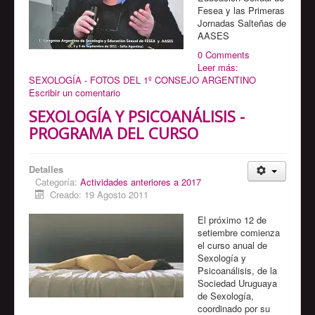
Fesea y las Primeras
Jornadas Salteñas de
AASES
0 Comments
Leer más:
SEXOLOGÍA - FOTOS DEL 1º CONSEJO ARGENTINO
Escribir un comentario
SEXOLOGÍA Y PSICOANÁLISIS -
PROGRAMA DEL CURSO
Detalles
Categoría:
Actividades anteriores a 2017
Creado: 19 Agosto 2011
El próximo 12 de
setiembre comienza
el curso anual de
Sexología y
Psicoanálisis, de la
Sociedad Uruguaya
de Sexología,
coordinado por su