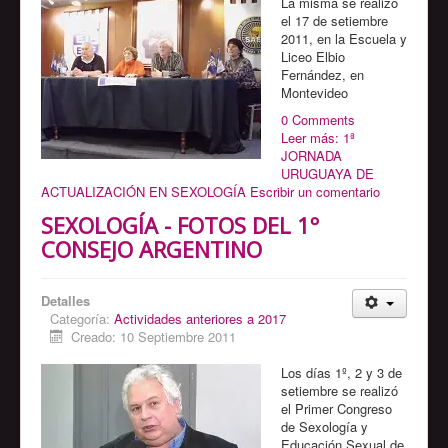
La misma se realizó
el 17 de setiembre
2011, en la Escuela y
Liceo Elbio
Fernández, en
Montevideo
0 Comments
Leer más: 1ª
JORNADA
URUGUAYA DE
ACTUALIZACIÓN EN SEXOLOGÍA
Escribir un comentario
SEXOLOGÍA - FOTOS DEL 1º
CONSEJO ARGENTINO
Detalles
Categoría:
Actividades anteriores a 2017
Creado: 10 Septiembre 2011
Los días 1º, 2 y 3 de
setiembre se realizó
el Primer Congreso
de Sexología y
Educación Sexual de