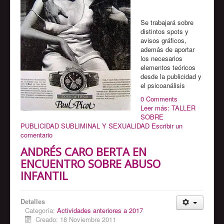
Se trabajará sobre
distintos spots y
avisos gráficos,
además de aportar
los necesarios
elementos teóricos
desde la publicidad y
el psicoanálisis
0 Comments
Leer más: TALLER
SOBRE
PUBLICIDAD SUBLIMINAL Y SEXUALIDAD
Escribir un
comentario
ANDRÉS CARO BERTA EN
ENCUENTRO SOBRE ABUSO
INFANTIL
Detalles
Categoría:
Actividades anteriores a 2017
Creado: 18 Noviembre 2011