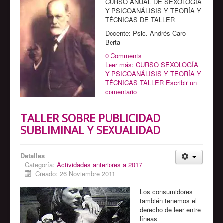
CURSO ANUAL DE SEXOLOGÍA
Y PSICOANÁLISIS Y TEORÍA Y
TÉCNICAS DE TALLER
Docente: Psic. Andrés Caro
Berta
0 Comments
Leer más: CURSO SEXOLOGÍA
Y PSICOANÁLISIS Y TEORÍA Y
TÉCNICAS TALLER
Escribir un
comentario
TALLER SOBRE PUBLICIDAD
SUBLIMINAL Y SEXUALIDAD
Detalles
Categoría:
Actividades anteriores a 2017
Creado: 26 Noviembre 2011
Los consumidores
también tenemos el
derecho de leer entre
líneas