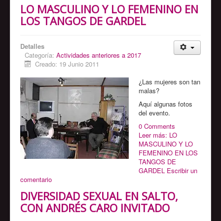
LO MASCULINO Y LO FEMENINO EN
LOS TANGOS DE GARDEL
Detalles
Categoría:
Actividades anteriores a 2017
Creado: 19 Junio 2011
¿Las mujeres son tan
malas?
Aquí algunas fotos
del evento.
0 Comments
Leer más: LO
MASCULINO Y LO
FEMENINO EN LOS
TANGOS DE
GARDEL
Escribir un
comentario
DIVERSIDAD SEXUAL EN SALTO,
CON ANDRÉS CARO INVITADO