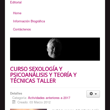
Editorial
Home
Información Biográfica
Contáctenos
CURSO SEXOLOGÍA Y
PSICOANÁLISIS Y TEORÍA Y
TÉCNICAS TALLER
Detalles
Categoría:
Actividades anteriores a 2017
Creado: 03 Marzo 2012