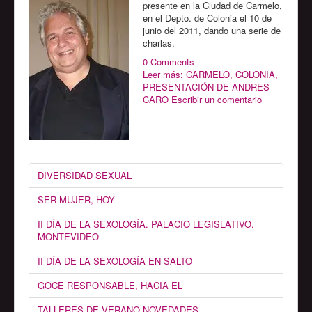
presente en la Ciudad de Carmelo,
en el Depto. de Colonia el 10 de
junio del 2011, dando una serie de
charlas.
0 Comments
Leer más: CARMELO, COLONIA,
PRESENTACIÓN DE ANDRES
CARO
Escribir un comentario
DIVERSIDAD SEXUAL
SER MUJER, HOY
II DÍA DE LA SEXOLOGÍA. PALACIO LEGISLATIVO.
MONTEVIDEO
II DÍA DE LA SEXOLOGÍA EN SALTO
GOCE RESPONSABLE, HACIA EL
TALLERES DE VERANO NOVEDADES