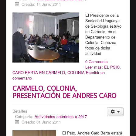
Creado: 14 Junio 2011
El Presidente de la
Sociedad Uruguaya
de Sexología estuvo
en Carmelo, en el
Departamento de
Colonia. Conozca
fotos de dicha
actividad
0 Comments
Leer más: EL PSIC.
CARO BERTA EN CARMELO, COLONIA
Escribir un
comentario
CARMELO, COLONIA,
PRESENTACIÓN DE ANDRES CARO
Detalles
Categoría:
Actividades anteriores a 2017
Creado: 01 Junio 2011
El Psic. Andrés Caro Berta estará